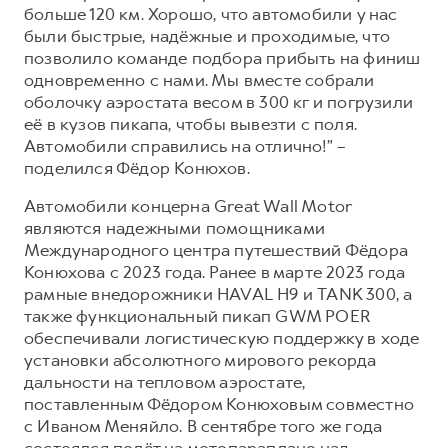
больше 120 км. Хорошо, что автомобили у нас
были быстрые, надёжные и проходимые, что
позволило команде подбора прибыть на финиш
одновременно с нами. Мы вместе собрали
оболочку аэростата весом в 300 кг и погрузили
её в кузов пикапа, чтобы вывезти с поля.
Автомобили справились на отлично!” –
поделился Фёдор Конюхов.
Автомобили концерна Great Wall Motor
являются надежными помощниками
Международного центра путешествий Фёдора
Конюхова с 2023 года. Ранее в марте 2023 года
рамные внедорожники HAVAL H9 и TANK 300, а
также функциональный пикап GWM POER
обеспечивали логистическую поддержку в ходе
установки абсолютного мирового рекорда
дальности на тепловом аэростате,
поставленным Фёдором Конюховым совместно
с Иваном Меняйло. В сентябре того же года
состоялся полёт на мотопараплане над