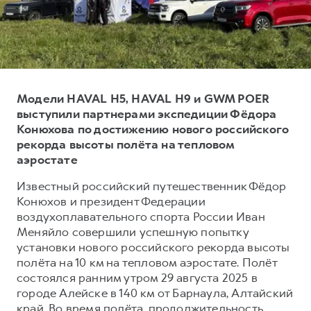
Тест-драйв
СЕРВИСНОЕ ОБСЛУЖИВАНИЕ
О дилере
Трейд-ин
Нулевое ТО
Наша команда
H7
H9
Программа «Помощь на дороге»
Контакты
от 3 799 000 ₽
от 4 799 000 ₽
КРЕДИТ И СТРАХОВАНИЕ
Регламенты технического обслуживания
Модели HAVAL H5, HAVAL H9 и GWM POER
Кредитный калькулятор
Электронный ПТС
выступили партнерами экспедиции Фёдора
Конюхова по достижению нового российского
Страхование
рекорда высоты полёта на тепловом
Кредит
ПОДДЕРЖКА
аэростате
GWM Безопасность
Известный российский путешественник Фёдор
Конюхов и президент Федерации
КОРПОРАТИВНЫМ КЛИЕНТАМ
Гарантия HAVAL
воздухоплавательного спорта России Иван
Для малого бизнеса
Мобильное приложение GWM
Меняйло совершили успешную попытку
Корпоративным клиентам
Программа «HAVAL Защита+»
установки нового российского рекорда высоты
полёта на 10 км на тепловом аэростате. Полёт
Крупным корпоративным клиентам
Руководства по эксплуатации
состоялся ранним утром 29 августа 2025 в
Система управления автопарком
Подписки
городе Алейске в 140 км от Барнаула, Алтайский
край. Во время полёта, продолжительность