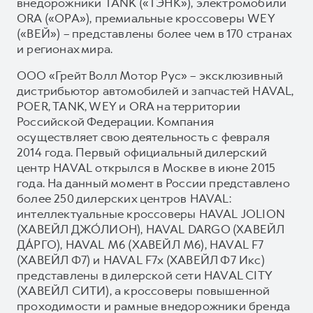
внедорожники TANK («ТЭНК»), электромобили
ORA («ОРА»), премиальные кроссоверы WEY
(«ВЕЙ») – представлены более чем в 170 странах
и регионах мира.
ООО «Грейт Волл Мотор Рус» – эксклюзивный
дистрибьютор автомобилей и запчастей HAVAL,
POER, TANK, WEY и ORA на территории
Российской Федерации. Компания
осуществляет свою деятельность с февраля
2014 года. Первый официальный дилерский
центр HAVAL открылся в Москве в июне 2015
года. На данный момент в России представлено
более 250 дилерских центров HAVAL:
интеллектуальные кроссоверы HAVAL JOLION
(ХАВЕЙЛ ДЖО́ЛИОН), HAVAL DARGO (ХАВЕЙЛ
ДА́РГО), HAVAL М6 (ХАВЕЙЛ M6), HAVAL F7
(ХАВЕЙЛ Ф7) и HAVAL F7x (ХАВЕЙЛ Ф7 Икс)
представлены в дилерской сети HAVAL CITY
(ХАВЕЙЛ СИТИ), а кроссоверы повышенной
проходимости и рамные внедорожники бренда