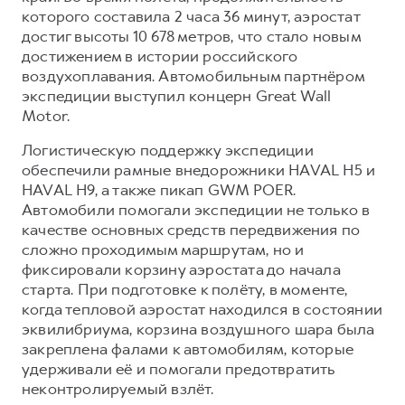
Сервис для корпоративных клиентов
которого составила 2 часа 36 минут, аэростат
HAVAL Лизинг
АКСЕССУАРЫ HAVAL
достиг высоты 10 678 метров, что стало новым
достижением в истории российского
Автомобильные аксессуары
воздухоплавания. Автомобильным партнёром
АКСЕССУАРЫ HAVAL
Коллекция PRO
экспедиции выступил концерн Great Wall
Motor.
Автомобильные аксессуары
Коллекция Базовая
Коллекция PRO
Коллекция Детская
Логистическую поддержку экспедиции
обеспечили рамные внедорожники HAVAL H5 и
Коллекция Базовая
HAVAL H9, а также пикап GWM POER.
Коллекция Детская
ОБСЛУЖИВАНИЕ И РЕМОНТ
Автомобили помогали экспедиции не только в
качестве основных средств передвижения по
сложно проходимым маршрутам, но и
фиксировали корзину аэростата до начала
старта. При подготовке к полёту, в моменте,
когда тепловой аэростат находился в состоянии
эквилибриума, корзина воздушного шара была
закреплена фалами к автомобилям, которые
удерживали её и помогали предотвратить
неконтролируемый взлёт.