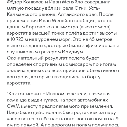
Фёдор Конюхов и Иван Меняйло совершили
мягкую посадку вблизи села Огни, Усть-
Калманского района, Алтайского края. После
приземления Иван Меняйло сообщил, что по
данным бортового альтиметра (высотомера)
аэростат в высшей точке полёта достиг высоты
в 10 723 м над уровнем моря. Это на 45 метров
выше тех данных, которые были зафиксированы
спутниковым трекером Иридиум.
Окончательный результат полёта будет
определен спортивным комиссаром по итогам
анализа данных со всех приборов объективного
контроля, которые находились на борту
аэростата.
“Как только мы c Иваном взлетели, наземная
команда выдвинулась на трёх автомобилях
GWM к месту предполагаемого приземления.
Надо было действовать быстро, так как за пару
часов ветер отнёс нас на юго-восток почти на 75
км по прямой. А по дорогам и полям получилось