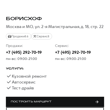
Тест-драйв
СЕРВИСНОЕ ОБСЛУЖИВАНИЕ
О дилере
Трейд-ин
Нулевое ТО
Наша команда
БОРИСХОФ
H7
H9
Программа «Помощь на дороге»
Контакты
от 3 799 000 ₽
от 4 799 000 ₽
Москва и МО, ул. 2-я Магистральная, д. 18, стр. 22
КРЕДИТ И СТРАХОВАНИЕ
Регламенты технического обслуживания
Продажи
Сервис
8.6
8
Кредитный калькулятор
Электронный ПТС
Продажи:
Сервис:
Страхование
+7 (495) 292-70-19
+7 (495) 292-70-19
Кредит
ПОДДЕРЖКА
пн-вс: 09:00-21:00
пн-вс: 09:00-21:00
GWM Безопасность
УСЛУГИ:
КОРПОРАТИВНЫМ КЛИЕНТАМ
Гарантия HAVAL
Кузовной ремонт
Для малого бизнеса
Мобильное приложение GWM
Автосервис
Корпоративным клиентам
Программа «HAVAL Защита+»
Тест-драйв
Крупным корпоративным клиентам
Руководства по эксплуатации
Система управления автопарком
Подписки
ПОСТРОИТЬ МАРШРУТ