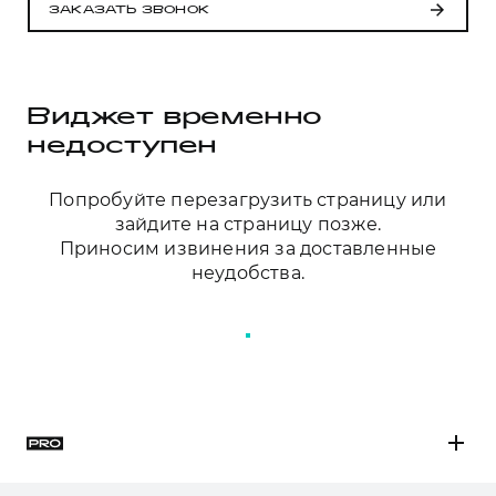
Сервис для корпоративных клиентов
ЗАКАЗАТЬ ЗВОНОК
HAVAL Лизинг
АКСЕССУАРЫ HAVAL
Автомобильные аксессуары
АКСЕССУАРЫ HAVAL
Коллекция PRO
Виджет временно
Автомобильные аксессуары
Коллекция Базовая
недоступен
Коллекция PRO
Коллекция Детская
Попробуйте перезагрузить страницу или
Коллекция Базовая
зайдите на страницу позже.
Приносим извинения за доставленные
Коллекция Детская
ОБСЛУЖИВАНИЕ И РЕМОНТ
неудобства.
ПЕРЕЗАГРУЗИТЬ СТРАНИЦУ
H3