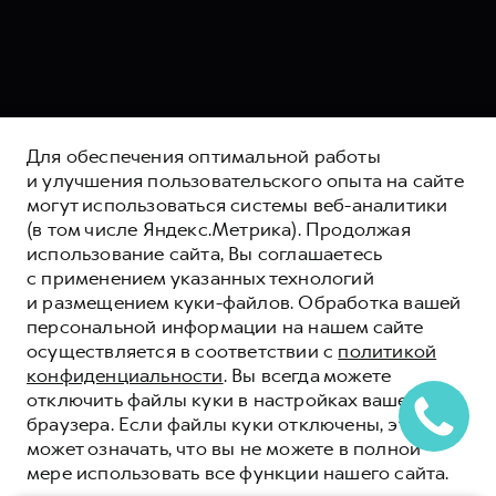
Для обеспечения оптимальной работы
и улучшения пользовательского опыта на сайте
могут использоваться системы веб-аналитики
(в том числе Яндекс.Метрика). Продолжая
использование сайта, Вы соглашаетесь
с применением указанных технологий
и размещением куки-файлов. Обработка вашей
персональной информации на нашем сайте
осуществляется в соответствии с
политикой
конфиденциальности
. Вы всегда можете
отключить файлы куки в настройках вашего
браузера. Если файлы куки отключены, это
может означать, что вы не можете в полной
мере использовать все функции нашего сайта.